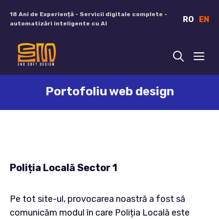
Sari
18 Ani de Experiență - Servicii digitale complete -
RO
EN
la
automatizări inteligente cu AI
conținut
ME
Portofoliu web design
Poliția Locală Sector 1
Pe tot site-ul, provocarea noastră a fost să
comunicăm modul în care Poliția Locală este