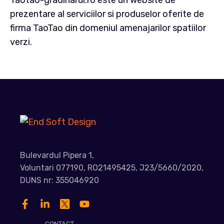
Taotao-gradinarul.ro este un website de
prezentare al serviciilor si produselor oferite de
firma TaoTao din domeniul amenajarilor spatiilor
verzi.
Bulevardul Pipera 1,
Voluntari 077190, RO21495425, J23/5660/2020,
DUNS nr: 355046920
CONTACT