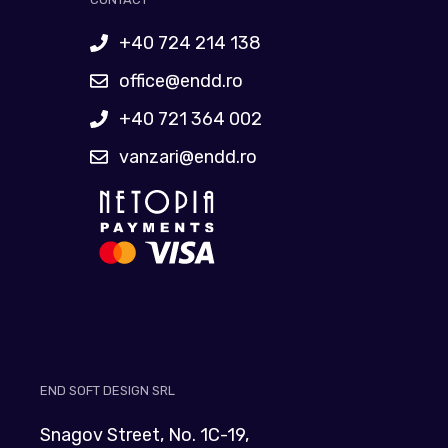
+40 724 214 138
office@endd.ro
+40 721 364 002
vanzari@endd.ro
END SOFT DESIGN SRL
Snagov Street, No. 1C-19,