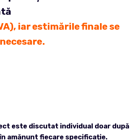
ntă
VA)
, iar estimările finale se
 necesare.
ect este discutat individual doar după
în amănunt fiecare specificație.