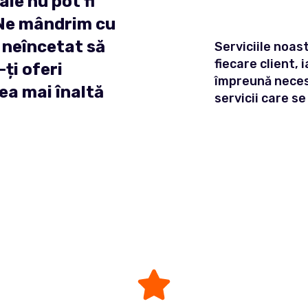
ale nu pot fi
 Ne mândrim cu
m neîncetat să
Serviciile noas
fiecare client, 
ți oferi
împreună necesi
ea mai înaltă
servicii care s