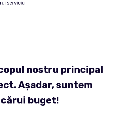
rui serviciu
copul nostru principal
rect. Așadar, suntem
cărui buget!