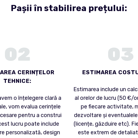
Pașii în stabilirea prețului:
02
03
AREA CERINȚELOR
ESTIMAREA COSTU
TEHNICE:
Estimarea include un calc
vem o înțelegere clară a
al orelor de lucru (50 €/o
ale, vom evalua cerințele
pe fiecare activitate,
cesare pentru a construi
dezvoltare și eventualele 
Acest lucru poate include
(licențe, găzduire etc). F
e personalizată, design
este extrem de detaliat