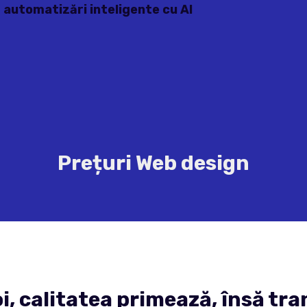
- automatizări inteligente cu AI
Prețuri Web design
i, calitatea primează, însă tr