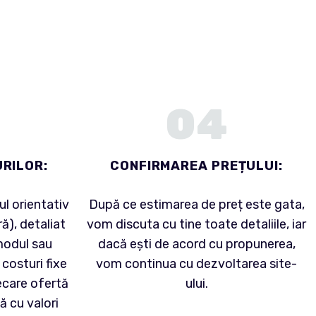
04
RILOR:
CONFIRMAREA PREȚULUI:
ul orientativ
După ce estimarea de preț este gata,
ră), detaliat
vom discuta cu tine toate detaliile, iar
 modul sau
dacă ești de acord cu propunerea,
costuri fixe
vom continua cu dezvoltarea site-
iecare ofertă
ului.
ă cu valori