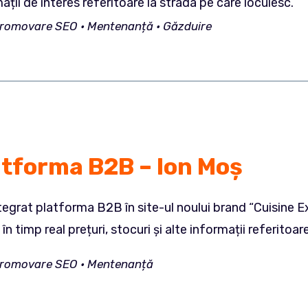
ații de interes referitoare la strada pe care locuiesc.
 Promovare SEO • Mentenan
ț
ă
•
Găzduire
atforma B2B – Ion Moș
egrat platforma B2B în site-ul noului brand “Cuisine Exp
în timp real prețuri, stocuri și alte informații referitoar
 Promovare SEO • Mentenan
ț
ă