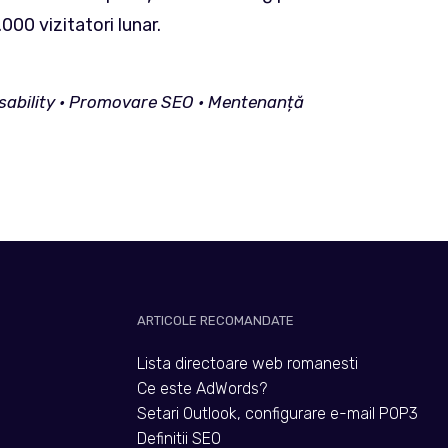
000 vizitatori lunar.
• Usability • Promovare SEO • Mentenanță
ARTICOLE RECOMANDATE
Lista directoare web romanesti
Ce este AdWords?
Setari Outlook, configurare e-mail POP3
Definitii SEO