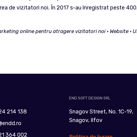
ea de vizitatori noi. În 2017 s-au înregistrat peste 400.
arketing online pentru atragere vizitatori noi • Website 
END SOFT DESIGN SRL
24 214 138
Snagov Street, No. 1C-19,
Snagov, Ilfov
@endd.ro
21 364 002
Politica de livrare