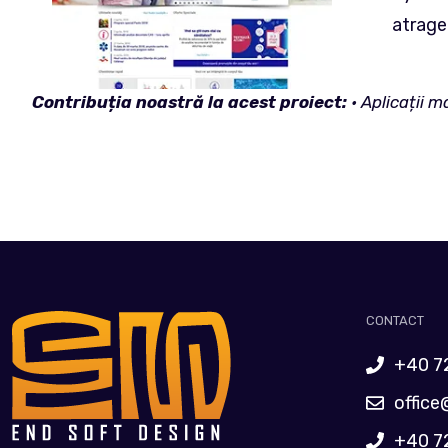
atrager
Contribuția noastră la acest proiect:
• Aplicații m
CONTACT
+40 7
office
+40 7