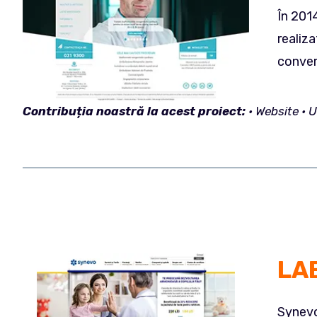
În 2014
realiz
convers
Contribuția
noastră la acest proiect:
• Website • 
LA
Synevo