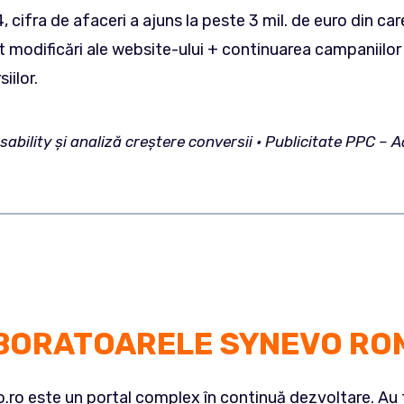
, cifra de afaceri a ajuns la peste 3 mil. de euro din car
at modificări ale website-ului + continuarea campaniil
iilor.
Usability și analiză creștere conversii • Publicitate PPC
BORATOARELE SYNEVO
RO
.ro este un portal complex în continuă dezvoltare. Au 