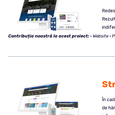
Redesi
Rezult
indife
Contribuția
noastră la acest proiect:
• Website •
Str
În cad
de hăr