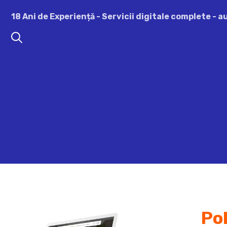
Sari
18 Ani de Experiență - Servicii digitale complete - 
la
conținut
Pol