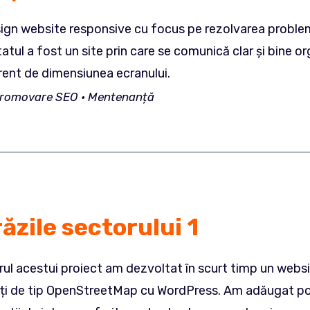
gn website responsive cu focus pe rezolvarea problemelo
atul a fost un site prin care se comunică clar și bine o
rent de dimensiunea ecranului.
 Promovare SEO • Mentenan
ț
ă
ăzile sectorului 1
rul acestui proiect am dezvoltat în scurt timp un websi
ți de tip OpenStreetMap cu WordPress. Am adăugat posibi