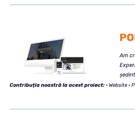
POP
Am cre
Experi
ședint
Contribuția
noastră la acest proiect:
• Website • 