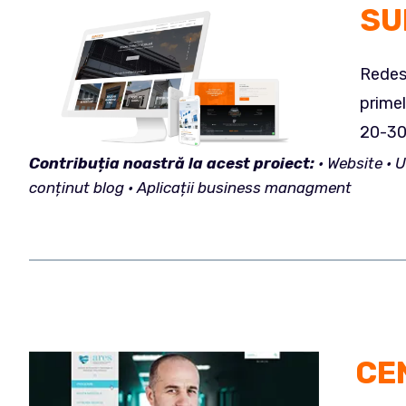
SU
Redesi
primel
20-30 d
Contribuția
noastră la acest proiect:
• Website • 
con
ț
inut blog • Aplicații business managment
CE