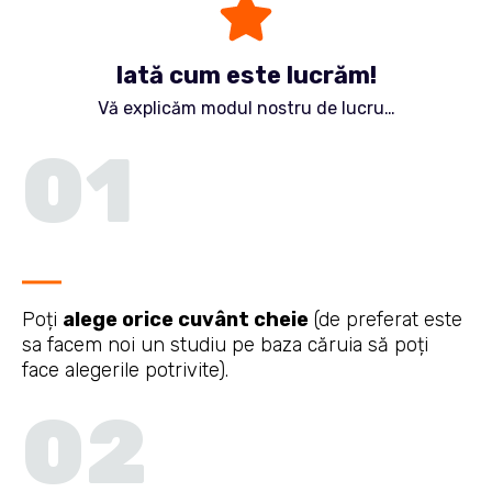
Iată cum este lucr
ă
m!
Vă explicăm modul nostru de lucru…
01
Poți
alege orice cuvânt cheie
(de preferat este
sa facem noi un studiu pe baza căruia să poți
face alegerile potrivite).
02