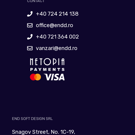
CONTACT
+40 724 214 138
office@endd.ro
+40 721 364 002
vanzari@endd.ro
END SOFT DESIGN SRL
Snagov Street, No. 1C-19,