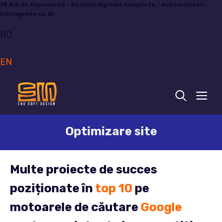
Sari
18 Ani de Experiență - Servicii digitale complete - automatizări
inteligente cu AI
la
conținut
RO
EN
ME
Optimizare site
Multe proiecte de succes
poziționate în
top 10
pe
motoarele de căutare
Google