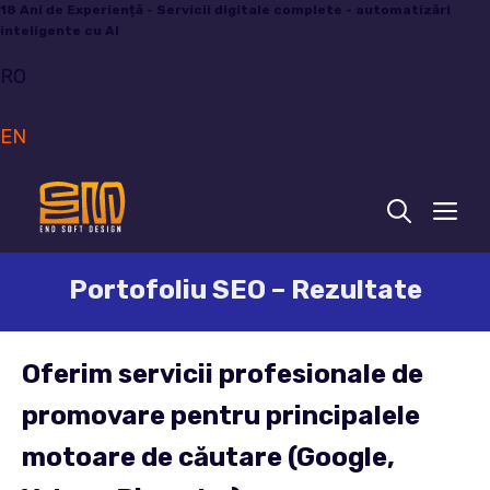
Sari
18 Ani de Experiență - Servicii digitale complete - automatizări
inteligente cu AI
la
conținut
RO
EN
ME
Portofoliu SEO – Rezultate
Oferim servicii profesionale de
promovare pentru principalele
motoare de căutare (Google,