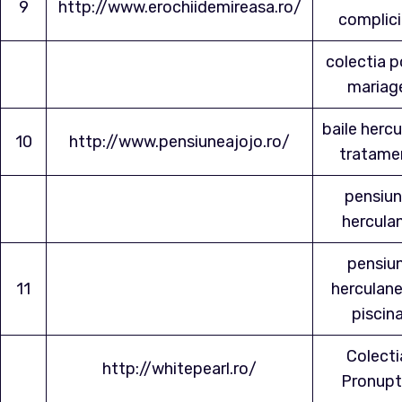
9
http://www.erochiidemireasa.ro/
complici
colectia p
mariag
baile herc
10
http://www.pensiuneajojo.ro/
tratame
pensiu
hercula
pensiun
11
herculane
piscin
Colecti
http://whitepearl.ro/
Pronupt