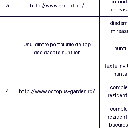
coronit
3
http://www.e-nunti.ro/
mireas
diadem
mireas
Unul dintre portalurile de top
nunti
decidacate nuntilor.
texte invit
nunta
comple
4
http://www.octopus-garden.ro/
rezident
comple
rezident
bucures