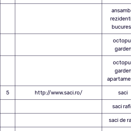
ansamb
rezident
bucures
octopu
garde
octopu
garde
apartame
5
http://www.saci.ro/
saci
saci raf
saci de ra