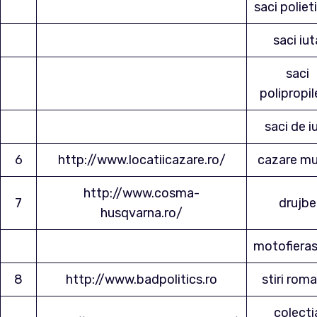
saci poliet
saci iut
saci
polipropi
saci de i
6
http://www.locatiicazare.ro/
cazare m
http://www.cosma-
7
drujbe
husqvarna.ro/
motofieras
8
http://www.badpolitics.ro
stiri roma
colecti