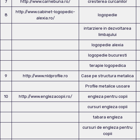
7
http://www.carnebuna.ro/
cresterea curcanilor
http://www.cabinet-logopedic-
8
logopedie
alexia.ro/
intarziere in dezvoltarea
limbajului
logopedie alexia
logopedie bucuresti
terapie logopedica
9
http://www.nldprofile.ro
Case pe structura metalica
Profile metalice usoare
10
http://www.englezacopii.ro/
engleza pentru copii
cursuri engleza copii
tabara engleza
cursuri de engleza pentru
copii