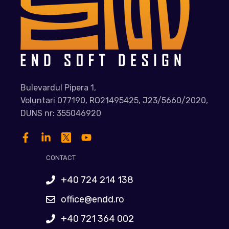
Bulevardul Pipera 1,
Voluntari 077190, RO21495425, J23/5660/2020,
DUNS nr: 355046920
CONTACT
+40 724 214 138
office@endd.ro
+40 721 364 002