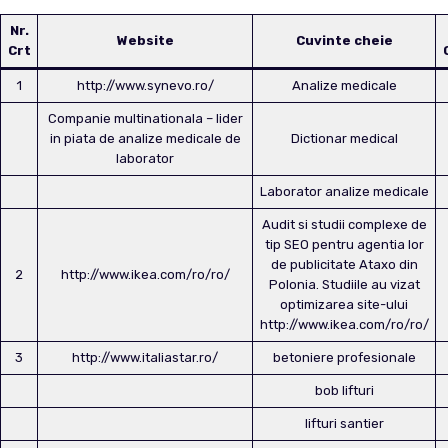
Nr.
Website
Cuvinte cheie
Crt
1
http://www.synevo.ro/
Analize medicale
Companie multinationala – lider
in piata de analize medicale de
Dictionar medical
laborator
Laborator analize medicale
Audit si studii complexe de
tip SEO pentru agentia lor
de publicitate Ataxo din
2
http://www.ikea.com/ro/ro/
Polonia. Studiile au vizat
optimizarea site-ului
http://www.ikea.com/ro/ro/
3
http://www.italiastar.ro/
betoniere profesionale
bob lifturi
lifturi santier