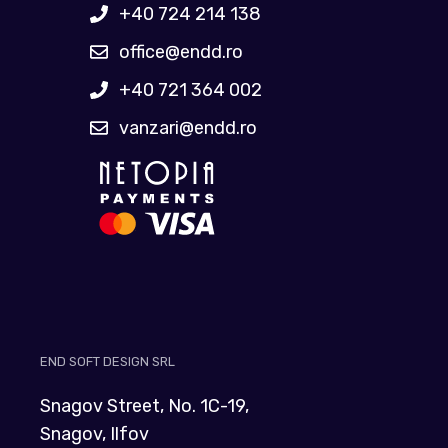
+40 724 214 138
office@endd.ro
+40 721 364 002
vanzari@endd.ro
END SOFT DESIGN SRL
Snagov Street, No. 1C-19,
Snagov, Ilfov