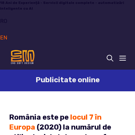
Sari
18 Ani de Experiență - Servicii digitale complete - automatizări
inteligente cu AI
la
conținut
RO
EN
ME
Publicitate online
România este pe
locul 7 în
Europa
(2020) la numărul de