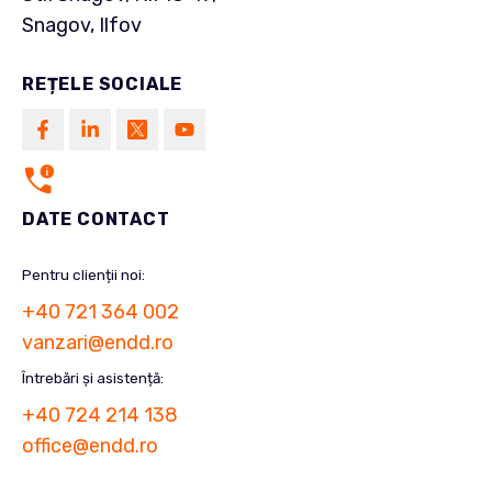
Snagov, Ilfov
REȚELE SOCIALE
DATE CONTACT
Pentru clienții noi:
+40 721 364 002
vanzari@endd.ro
Întrebări și asistență:
+40 724 214 138
office@endd.ro