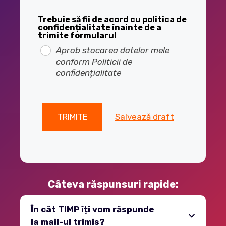
Trebuie să fii de acord cu politica de
confidențialitate înainte de a
trimite formularul
Aprob stocarea datelor mele
conform Politicii de
confidențialitate
Salvează draft
TRIMITE
Câteva răspunsuri rapide:
În cât TIMP îți vom răspunde
la mail-ul trimis?