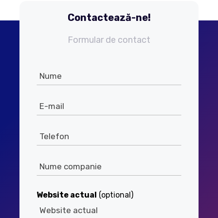
Contactează-ne!
Formular de contact
Leave
this
field
blank
Website actual
(optional)