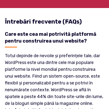
business care să se muleze pe activitatea
Oferim
3 luni de garanție
pentru
afacerii tale.
produsele software realizate de agenția
noastră.
Întrebări frecvente (FAQs)
Care este cea mai potrivită platformă
pentru construirea unui website?
Totul depinde de nevoile și preferințele tale, dar
WordPress este una dintre cele mai populare
platforme la nivel mondial pentru construirea
unui website. Fiind un sistem open-source, este
flexibil și personalizabil pentru a se potrivi în
nenumărate contexte. WordPress se află în
spatele a peste 44% din toate site-urile din lume,
de la bloguri simple până la magazine online.