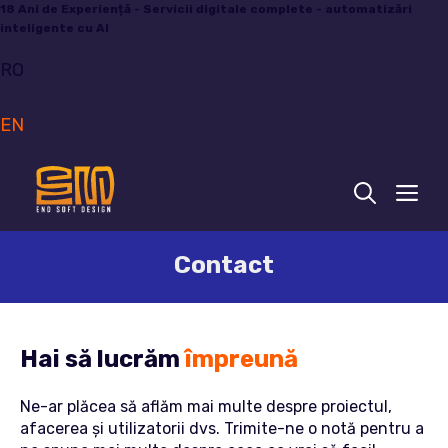
Sari
18 Ani de Experiență - Servicii digitale complete - automatizări
inteligente cu AI
la
conținut
RO
EN
ME
Contact
Hai să lucrăm
împreună
Ne-ar plăcea să aflăm mai multe despre proiectul,
afacerea și utilizatorii dvs. Trimite-ne o notă pentru a