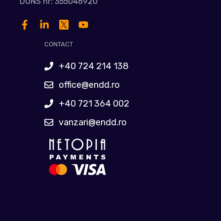
DUNS nr: 355046920
CONTACT
+40 724 214 138
office@endd.ro
+40 721 364 002
vanzari@endd.ro