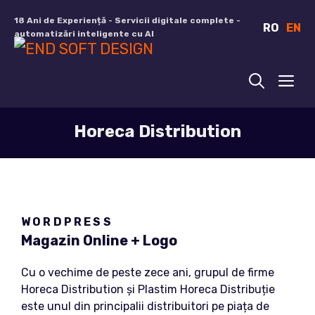
Sari
18 Ani de Experiență - Servicii digitale complete -
RO
EN
la
automatizări inteligente cu AI
conținut
ME
Horeca Distribution
WORDPRESS
Magazin Online + Logo
Cu o vechime de peste zece ani, grupul de firme
Horeca Distribution și Plastim Horeca Distribuție
este unul din principalii distribuitori pe piața de