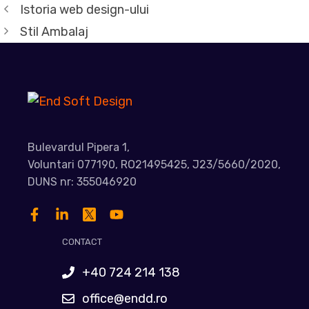
Istoria web design-ului
Stil Ambalaj
Bulevardul Pipera 1,
Voluntari 077190, RO21495425, J23/5660/2020,
DUNS nr: 355046920
CONTACT
+40 724 214 138
office@endd.ro