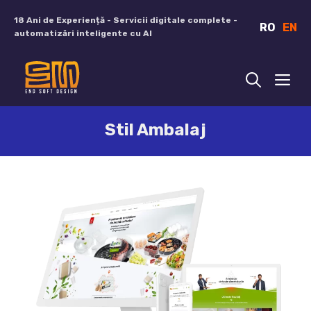
Sari
18 Ani de Experiență - Servicii digitale complete -
RO
EN
la
automatizări inteligente cu AI
conținut
ME
Stil Ambalaj