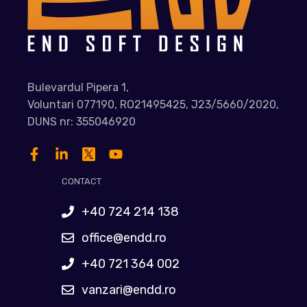
Bulevardul Pipera 1,
Voluntari 077190, RO21495425, J23/5660/2020,
DUNS nr: 355046920
CONTACT
+40 724 214 138
office@endd.ro
+40 721 364 002
vanzari@endd.ro