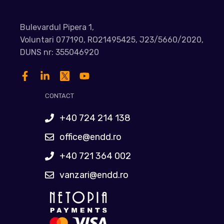
Bulevardul Pipera 1,
Voluntari 077190, RO21495425, J23/5660/2020,
DUNS nr: 355046920
CONTACT
+40 724 214 138
office@endd.ro
+40 721 364 002
vanzari@endd.ro