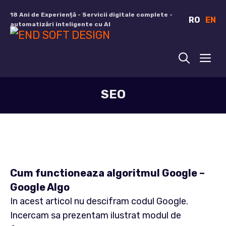
Sari
18 Ani de Experiență - Servicii digitale complete -
RO
EN
la
automatizări inteligente cu AI
conținut
ME
SEO
Cum functioneaza algoritmul Google –
Google Algo
In acest articol nu descifram codul Google.
Incercam sa prezentam ilustrat modul de