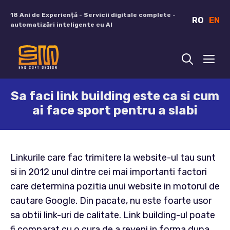
Sari
18 Ani de Experiență - Servicii digitale complete -
RO
EN
la
automatizări inteligente cu AI
conținut
ME
Sa faci link building este ca si cum
ai face sport pentru a slabi
Linkurile care fac trimitere la website-ul tau sunt
si in 2012 unul dintre cei mai importanti factori
care determina pozitia unui website in motorul de
cautare Google. Din pacate, nu este foarte usor
sa obtii link-uri de calitate. Link building-ul poate
fi comparat cu o cura de a reveni in forma dupa