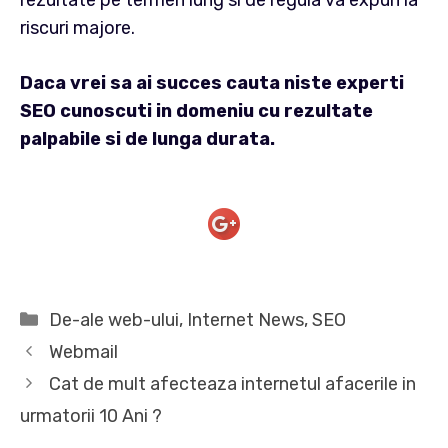
rezultate pe termen lung si de regula va expun la
riscuri majore.
Daca vrei sa ai succes cauta niste experti
SEO cunoscuti in domeniu cu rezultate
palpabile si de lunga durata.
Categorii
De-ale web-ului
,
Internet News
,
SEO
Webmail
Cat de mult afecteaza internetul afacerile in
urmatorii 10 Ani ?