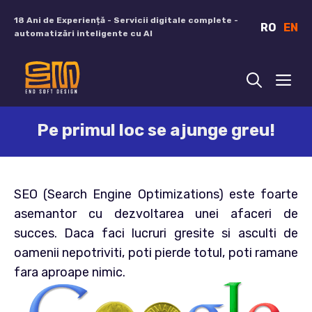
Sari
18 Ani de Experiență - Servicii digitale complete -
RO
EN
la
automatizări inteligente cu AI
conținut
ME
Pe primul loc se ajunge greu!
SEO (Search Engine Optimizations) este foarte
asemantor cu dezvoltarea unei afaceri de
succes. Daca faci lucruri gresite si asculti de
oamenii nepotriviti, poti pierde totul, poti ramane
fara aproape nimic.