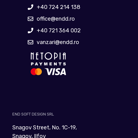
+40 724 214 138
office@endd.ro
+40 721 364 002
vanzari@endd.ro
END SOFT DESIGN SRL
Snagov Street, No. 1C-19,
Snagov, Ilfov