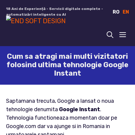
Sari
18 Ani de Experiență - Servicii digitale complete -
RO
EN
la
automatizări inteligente cu AI
conținut
ME
Cum sa atragi mai multi vizitatori
folosind ultima tehnologie Google
Instant
Saptamana trecuta, Google a lansat o noua
tehnologie denumita
Google Instant
.
Tehnologia functioneaza momentan doar pe
Google.com dar va ajunge si in Romania in
urmatoarele saptamani.