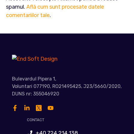
spamul.
Află cum sunt procesate datele
comentariilor tale
.
Bulevardul Pipera 1,
Voluntari 077190, RO21495425, J23/5660/2020,
DUNS nr: 355046920
CONTACT
+40 724 214 138