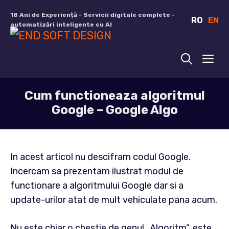
Sari
18 Ani de Experiență - Servicii digitale complete -
RO
EN
la
automatizări inteligente cu AI
conținut
ME
Cum functioneaza algoritmul
Google – Google Algo
In acest articol nu descifram codul Google.
Incercam sa prezentam ilustrat modul de
functionare a algoritmului Google dar si a
update-urilor atat de mult vehiculate pana acum.
Nu este chiar o chestie de genul „Algoritm”, este