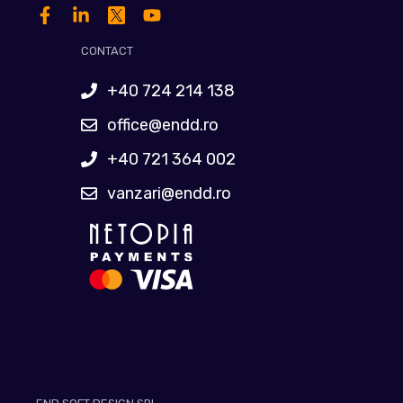
CONTACT
+40 724 214 138
office@endd.ro
+40 721 364 002
vanzari@endd.ro