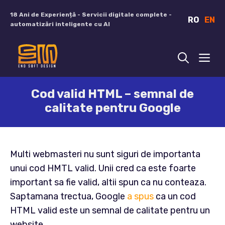
Sari
18 Ani de Experiență - Servicii digitale complete -
RO
EN
la
automatizări inteligente cu AI
conținut
ME
Cod valid HTML – semnal de
calitate pentru Google
Multi webmasteri nu sunt siguri de importanta
unui cod HMTL valid. Unii cred ca este foarte
important sa fie valid, altii spun ca nu conteaza.
Saptamana trectua, Google
a spus
ca un cod
HTML valid este un semnal de calitate pentru un
website.