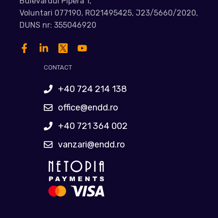
Bulevardul Pipera 1,
Voluntari 077190, RO21495425, J23/5660/2020,
DUNS nr: 355046920
CONTACT
+40 724 214 138
office@endd.ro
+40 721 364 002
vanzari@endd.ro