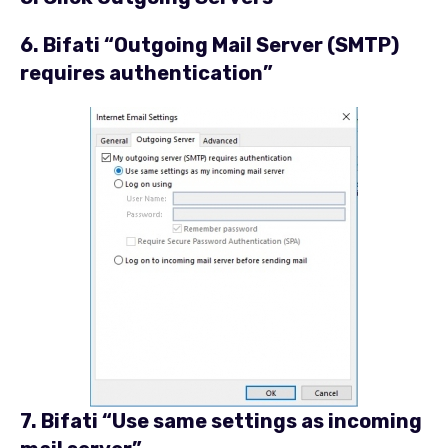
6. Bifati “
Outgoing Mail Server (SMTP)
requires authentication
”
7. Bifati “
Use same settings as incoming