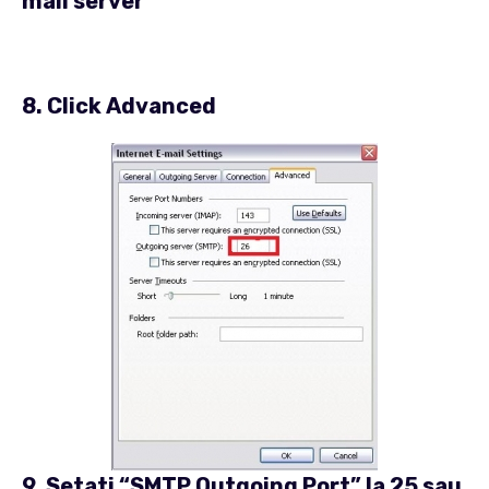
mail server
”
8. Click
Advanced
9. Setati “
SMTP Outgoing Port
” la 25 sau