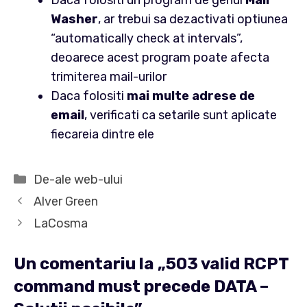
Daca folositi un program de genul
Mail
Washer
, ar trebui sa dezactivati optiunea
“automatically check at intervals”,
deoarece acest program poate afecta
trimiterea mail-urilor
Daca folositi
mai multe adrese de
email
, verificati ca setarile sunt aplicate
fiecareia dintre ele
Categorii
De-ale web-ului
Alver Green
LaCosma
Un comentariu la „503 valid RCPT
command must precede DATA –