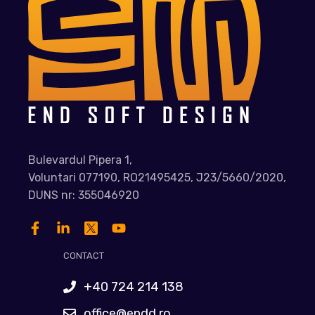
Bulevardul Pipera 1,
Voluntari 077190, RO21495425, J23/5660/2020,
DUNS nr: 355046920
CONTACT
+40 724 214 138
office@endd.ro