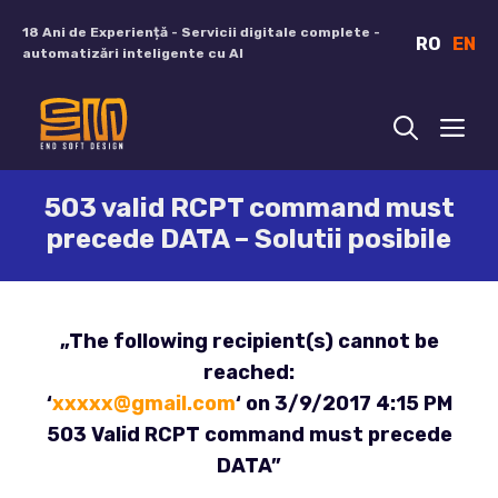
Sari
18 Ani de Experiență - Servicii digitale complete -
RO
EN
la
automatizări inteligente cu AI
conținut
ME
503 valid RCPT command must
precede DATA – Solutii posibile
„The following recipient(s) cannot be
reached:
‘
xxxxx@gmail.com
‘ on 3/9/2017 4:15 PM
503 Valid RCPT command must precede
DATA”