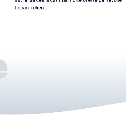
astfel sa ceara cat mai multe oferte pe nevoile
fiecarui client.
e