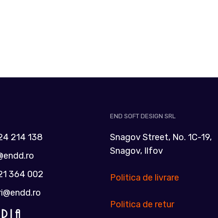
END SOFT DESIGN SRL
24 214 138
Snagov Street, No. 1C-19,
Snagov, Ilfov
@endd.ro
21 364 002
Politica de livrare
ri@endd.ro
Politica de retur