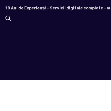
Sari
18 Ani de Experiență - Servicii digitale complete - 
la
conținut