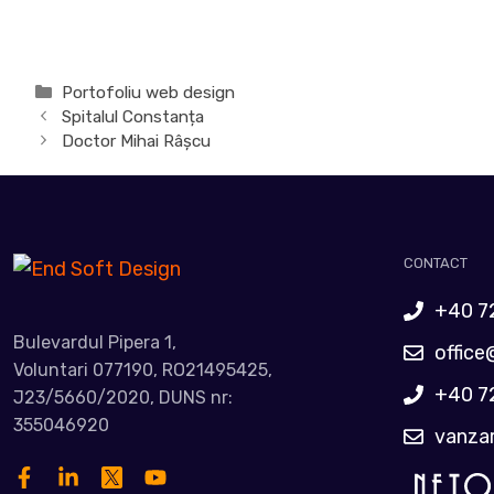
Categorii
Portofoliu web design
Spitalul Constanța
Doctor Mihai Râșcu
CONTACT
+40 7
Bulevardul Pipera 1,
office
Voluntari 077190, RO21495425,
+40 7
J23/5660/2020, DUNS nr:
355046920
vanza