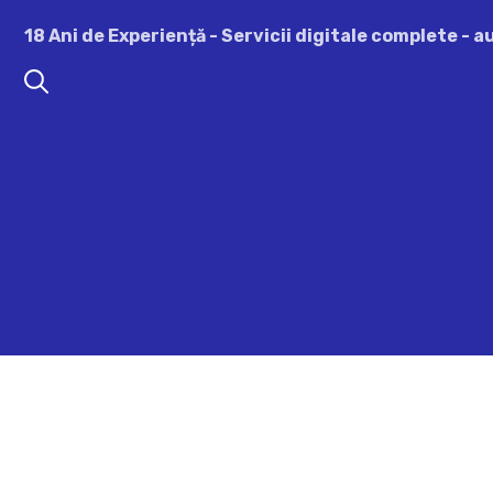
Sari
18 Ani de Experiență - Servicii digitale complete - 
la
conținut