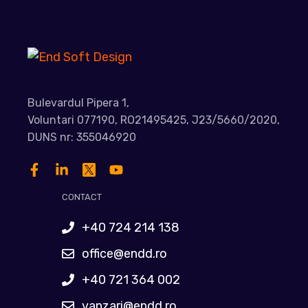
Bulevardul Pipera 1,
Voluntari 077190, RO21495425, J23/5660/2020,
DUNS nr: 355046920
CONTACT
+40 724 214 138
office@endd.ro
+40 721 364 002
vanzari@endd.ro