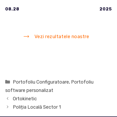
08.28
2025
Vezi rezultatele noastre
Categorii
Portofoliu Configuratoare
,
Portofoliu
software personalizat
Ortokinetic
Poliția Locală Sector 1