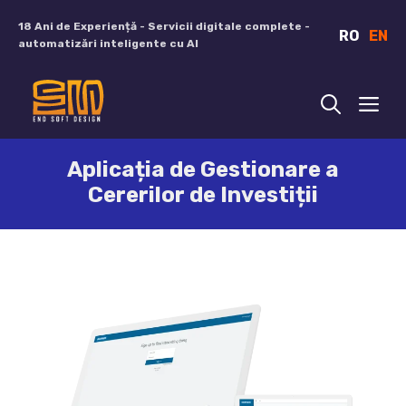
Sari
18 Ani de Experiență - Servicii digitale complete -
RO
EN
la
automatizări inteligente cu AI
conținut
ME
Aplicația de Gestionare a
Cererilor de Investiții