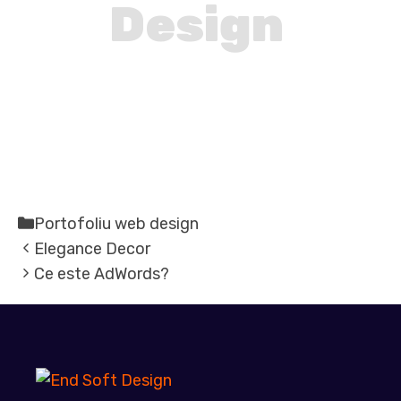
Design
Categorii
Portofoliu web design
Elegance Decor
Ce este AdWords?