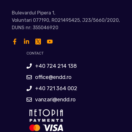
Bulevardul Pipera 1,
Voluntari 077190, RO21495425, J23/5660/2020,
DUNS nr: 355046920
CONTACT
+40 724 214 138
office@endd.ro
+40 721 364 002
vanzari@endd.ro