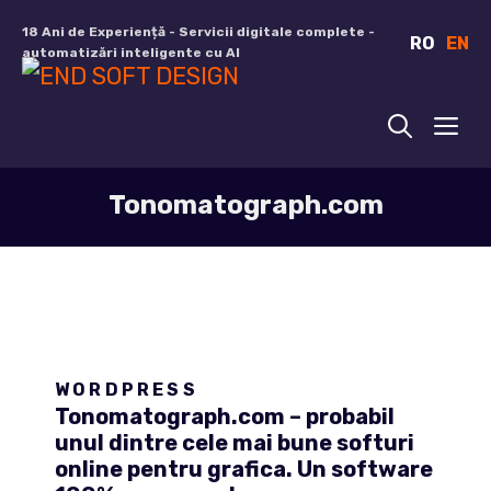
Sari
18 Ani de Experiență - Servicii digitale complete -
RO
EN
la
automatizări inteligente cu AI
conținut
ME
Tonomatograph.com
WORDPRESS
Tonomatograph.com – probabil
unul dintre cele mai bune softuri
online pentru grafica. Un software