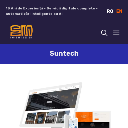
Sari
18 Ani de Experiență - Servicii digitale complete -
RO
EN
la
automatizări inteligente cu AI
conținut
ME
Suntech