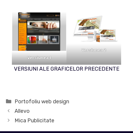
Versiunea 2
Versiunea 1
VERSIUNI ALE GRAFICELOR PRECEDENTE
Categorii
Portofoliu web design
Allevo
Mica Publicitate