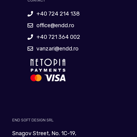
CONTACT
+40 724 214 138
office@endd.ro
+40 721 364 002
vanzari@endd.ro
END SOFT DESIGN SRL
Snagov Street, No. 1C-19,