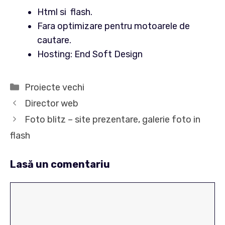
Html si flash.
Fara optimizare pentru motoarele de
cautare.
Hosting: End Soft Design
Categorii
Proiecte vechi
Director web
Foto blitz – site prezentare, galerie foto in
flash
Lasă un comentariu
Comentariu