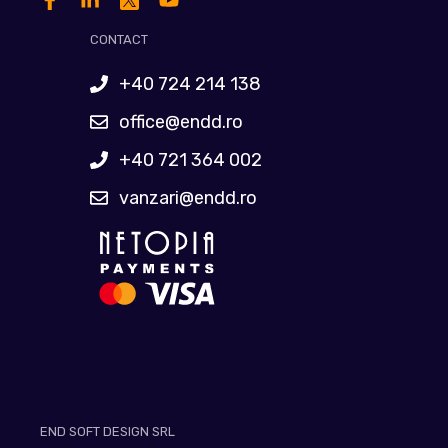
CONTACT
+40 724 214 138
office@endd.ro
+40 721 364 002
vanzari@endd.ro
END SOFT DESIGN SRL