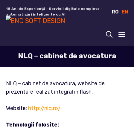
Sari
18 Ani de Experiență - Servicii digitale complete -
RO
EN
la
automatizări inteligente cu AI
conținut
ME
NLQ – cabinet de avocatura
NLQ – cabinet de avocatura, website de
prezentare realizat integral in flash.
Website:
http://nlq.ro/
Tehnologii folosite: