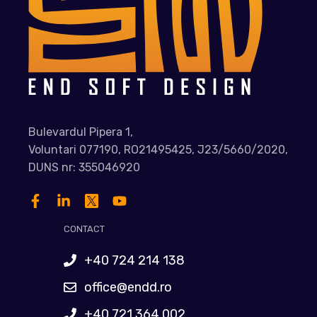
Bulevardul Pipera 1,
Voluntari 077190, RO21495425, J23/5660/2020,
DUNS nr: 355046920
CONTACT
+40 724 214 138
office@endd.ro
+40 721 364 002