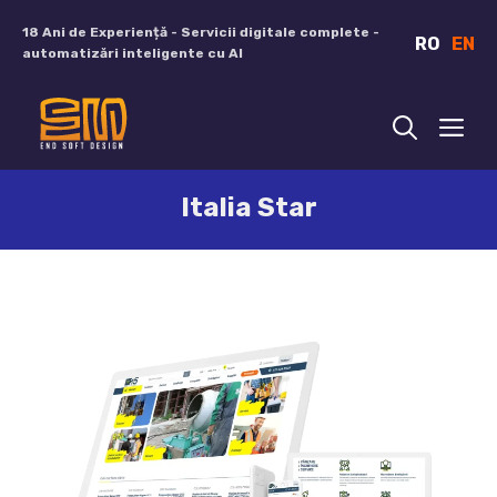
Sari
18 Ani de Experiență - Servicii digitale complete -
RO
EN
la
automatizări inteligente cu AI
conținut
ME
Italia Star