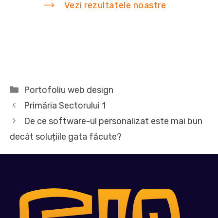
Vezi rezultatele noastre
Categorii
Portofoliu web design
Primăria Sectorului 1
De ce software-ul personalizat este mai bun
decât soluțiile gata făcute?