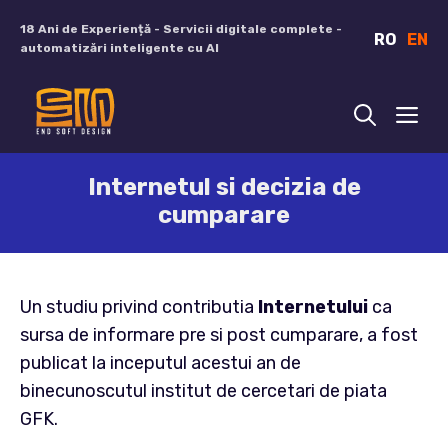
Sari
18 Ani de Experiență - Servicii digitale complete -
RO
EN
la
automatizări inteligente cu AI
conținut
ME
Internetul si decizia de
cumparare
Un studiu privind contributia
Internetului
ca
sursa de informare pre si post cumparare, a fost
publicat la inceputul acestui an de
binecunoscutul institut de cercetari de piata
GFK.