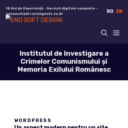
Sari
18 Ani de Experiență - Servicii digitale complete -
RO
EN
la
automatizări inteligente cu AI
conținut
ME
Institutul de Investigare a
Crimelor Comunismului și
Memoria Exilului Românesc
WORDPRESS
Un aspect modern pentru un site