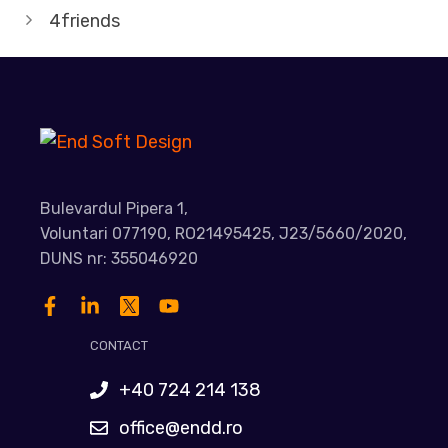
4friends
Bulevardul Pipera 1,
Voluntari 077190, RO21495425, J23/5660/2020,
DUNS nr: 355046920
CONTACT
+40 724 214 138
office@endd.ro