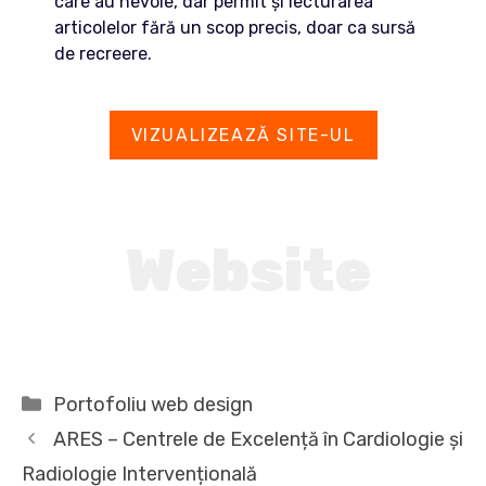
care au nevoie, dar permit și lecturarea
articolelor fără un scop precis, doar ca sursă
de recreere.
VIZUALIZEAZĂ SITE-UL
Website
Categorii
Portofoliu web design
ARES – Centrele de Excelență în Cardiologie și
Radiologie Intervențională