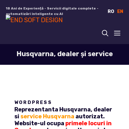
Sari
18 Ani de Experiență - Servicii digitale complete -
RO
EN
la
automatizări inteligente cu AI
conținut
ME
Husqvarna, dealer și service
WORDPRESS
Reprezentanta Husqvarna, dealer
si
service Husqvarna
autorizat.
Website-ul ocupa
primele locuri in