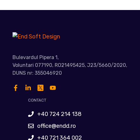
Bulevardul Pipera 1,
Voluntari 077190, RO21495425, J23/5660/2020,
DUNS nr: 355046920
CONTACT
+40 724 214 138
office@endd.ro
+40 721 364 002