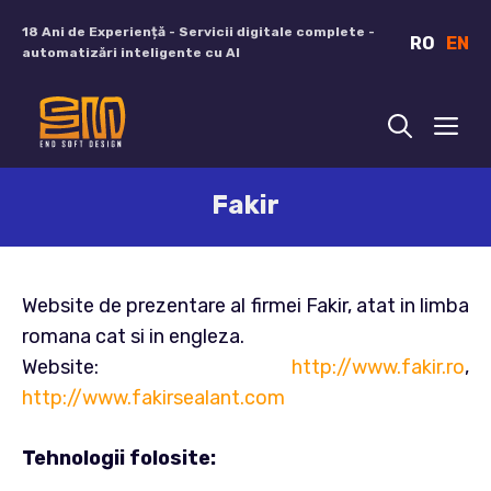
Sari
18 Ani de Experiență - Servicii digitale complete -
RO
EN
la
automatizări inteligente cu AI
conținut
ME
Fakir
Website de prezentare al firmei Fakir, atat in limba
romana cat si in engleza.
Website:
http://www.fakir.ro
,
http://www.fakirsealant.com
Tehnologii folosite: