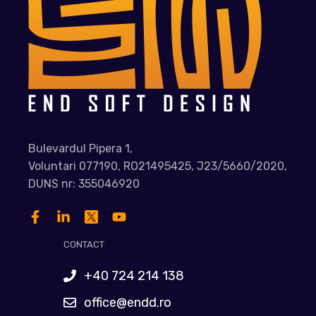
Bulevardul Pipera 1,
Voluntari 077190, RO21495425, J23/5660/2020,
DUNS nr: 355046920
CONTACT
+40 724 214 138
office@endd.ro