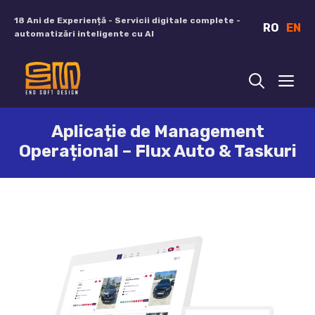
Sari
18 Ani de Experiență - Servicii digitale complete -
RO
EN
la
automatizări inteligente cu AI
conținut
ME
Aplicație de Management
Operațional – Flux Auto & Taskuri