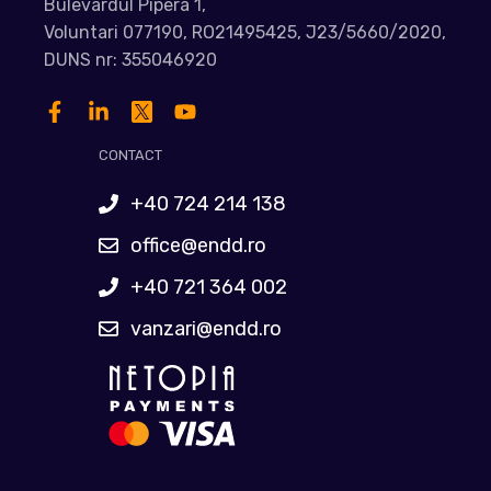
Bulevardul Pipera 1,
Voluntari 077190, RO21495425, J23/5660/2020,
DUNS nr: 355046920
CONTACT
+40 724 214 138
office@endd.ro
+40 721 364 002
vanzari@endd.ro