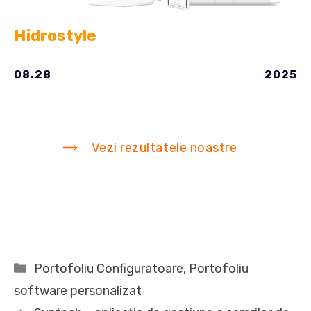
Hidrostyle
08.28
2025
Vezi rezultatele noastre
Categorii
Portofoliu Configuratoare
,
Portofoliu
software personalizat