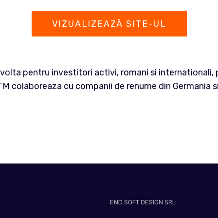
VIZUALIZEAZĂ SITE-UL
ta pentru investitori activi, romani si internationali, 
 TTM colaboreaza cu companii de renume din Germania si
END SOFT DESIGN SRL