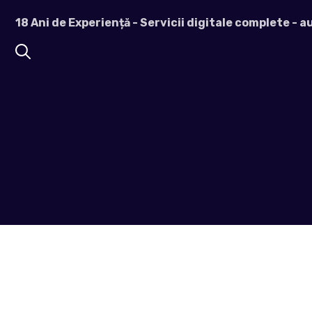
Sari
18 Ani de Experiență - Servicii digitale complete - 
la
conținut