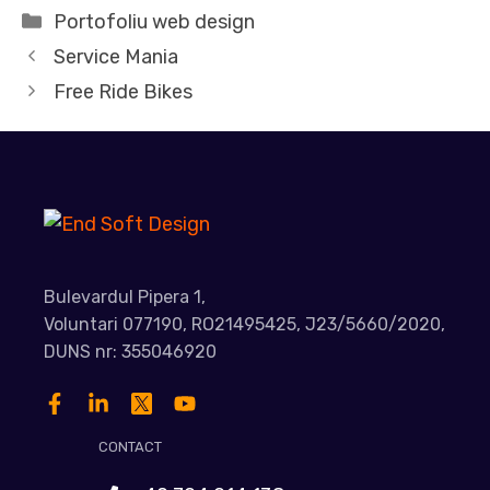
Categorii
Portofoliu web design
Service Mania
Free Ride Bikes
Bulevardul Pipera 1,
Voluntari 077190, RO21495425, J23/5660/2020,
DUNS nr: 355046920
CONTACT