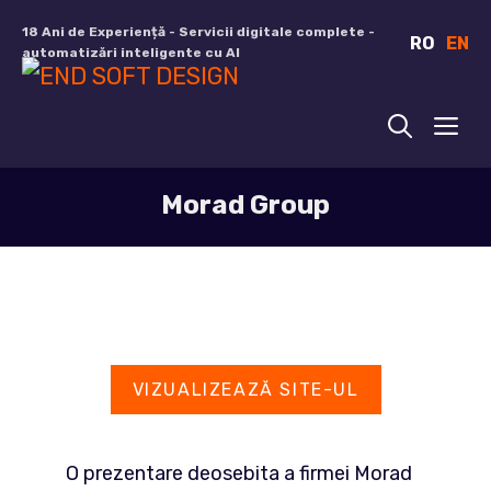
Sari
18 Ani de Experiență - Servicii digitale complete -
RO
EN
la
automatizări inteligente cu AI
conținut
ME
Morad Group
VIZUALIZEAZĂ SITE-UL
O prezentare deosebita a firmei Morad