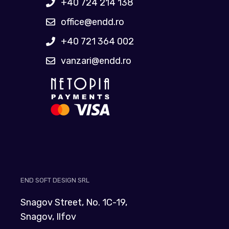
+40 724 214 138
office@endd.ro
+40 721 364 002
vanzari@endd.ro
END SOFT DESIGN SRL
Snagov Street, No. 1C-19,
Snagov, Ilfov