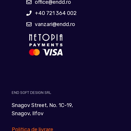
office@endd.ro
+40 721 364 002
vanzari@endd.ro
END SOFT DESIGN SRL
Snagov Street, No. 1C-19,
Snagov, Ilfov
Politica de livrare