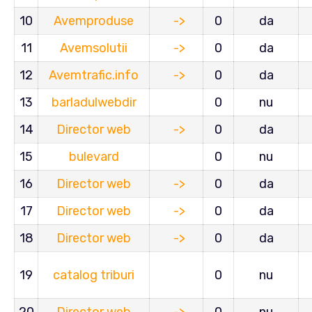
10
Avemproduse
->
0
da
11
Avemsolutii
->
0
da
12
Avemtrafic.info
->
0
da
13
barladulwebdir
0
nu
14
Director web
->
0
da
15
bulevard
0
nu
16
Director web
->
0
da
17
Director web
->
0
da
18
Director web
->
0
da
19
catalog triburi
0
nu