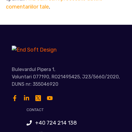
comentariilor tale
.
Bulevardul Pipera 1,
Voluntari 077190, RO21495425, J23/5660/2020,
DUNS nr: 355046920
CONTACT
+40 724 214 138