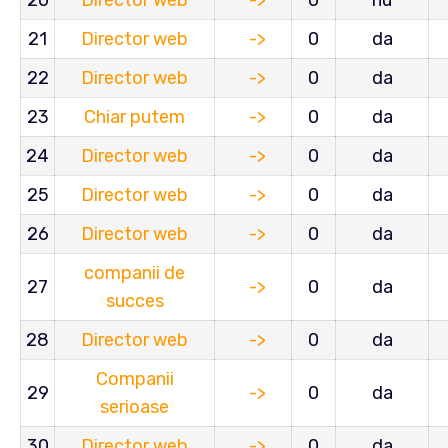
20
Director web
->
0
nu
21
Director web
->
0
da
22
Director web
->
0
da
23
Chiar putem
->
0
da
24
Director web
->
0
da
25
Director web
->
0
da
26
Director web
->
0
da
companii de
27
->
0
da
succes
28
Director web
->
0
da
Companii
29
->
0
da
serioase
30
Director web
->
0
da