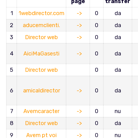
page
transfer
1
1webdirector.com
->
0
da
2
aducemclienti.
->
0
da
3
Director web
->
0
da
4
AiciMaGasesti
->
0
da
5
Director web
0
da
6
amicaldirector
->
0
da
7
Avemcaracter
->
0
nu
8
Director web
->
0
da
9
Avem pt voi
->
0
nu