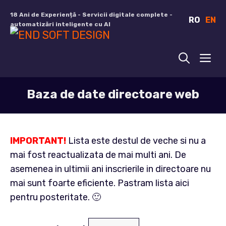
Sari
18 Ani de Experiență - Servicii digitale complete -
RO
EN
la
automatizări inteligente cu AI
conținut
ME
Baza de date directoare web
IMPORTANT!
Lista este destul de veche si nu a
mai fost reactualizata de mai multi ani. De
asemenea in ultimii ani inscrierile in directoare nu
mai sunt foarte eficiente. Pastram lista aici
pentru posteritate. 🙂