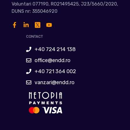
Voluntari 077190, RO21495425, J23/5660/2020,
DUNS nr: 355046920
CONTACT
+40 724 214 138
office@endd.ro
+40 721 364 002
vanzari@endd.ro