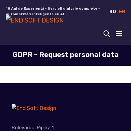
Sari
18 Ani de Experiență - Servicii digitale complete -
RO
EN
la
automatizări inteligente cu AI
conținut
ME
GDPR – Request personal data
Bulevardul Pipera 1,