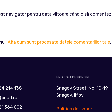
cest navigator pentru data viitoare când o să comentez
mul.
Află cum sunt procesate datele comentariilor tale
.
END SOFT DESIGN SRL
24 214 138
Snagov Street, No. 1C-19,
Snagov, Ilfov
@endd.ro
21 364 002
Politica de livrare