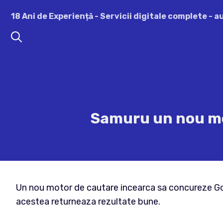
Sari
18 Ani de Experiență - Servicii digitale complete - 
la
conținut
Samuru un nou mo
Un nou motor de cautare incearca sa concureze Googl
acestea returneaza rezultate bune.