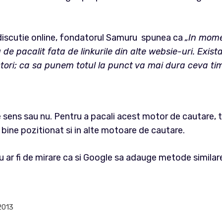
 discutie online, fondatorul Samuru spunea ca
„In momen
eu de pacalit fata de linkurile din alte websie-uri. Exi
tori; ca sa punem totul la punct va mai dura ceva ti
ens sau nu. Pentru a pacali acest motor de cautare, treb
bine pozitionat si in alte motoare de cautare.
r fi de mirare ca si Google sa adauge metode similare al
2013