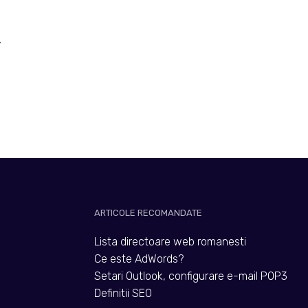
.
ARTICOLE RECOMANDATE
Lista directoare web romanesti
Ce este AdWords?
Setari Outlook, configurare e-mail POP3
Definitii SEO