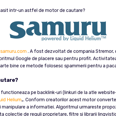
gasit intr-un astfel de motor de cautare?
samuru.com
. A fost dezvoltat de compania Stremor, c
ritmul Google de placere sau pentru profit. Activitatea
arte bine ce metode folosesc spammerii pentru a paca
cautare?
functioneaza pe backlink-uri (linkuri de la atle websit
uid Helium
„. Conform creatorilor acest motor converte
 manipulare a informatiei. Algoritmul urmareste propozit
ta colectie de reguli proprietare, filtre si librarii lingv